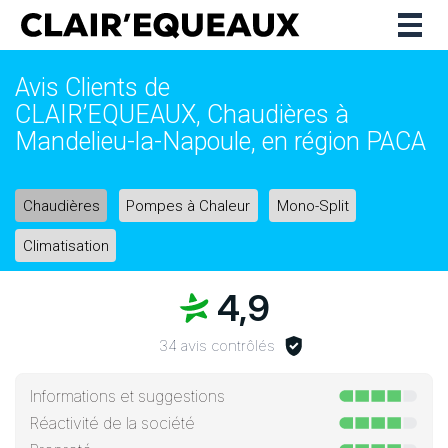
Togg
navig
Avis Clients de
CLAIR’EQUEAUX, Chaudières à
Mandelieu-la-Napoule, en région PACA
Chaudières
Pompes à Chaleur
Mono-Split
Climatisation
4,9
34 avis contrôlés
Informations et suggestions
Réactivité de la société