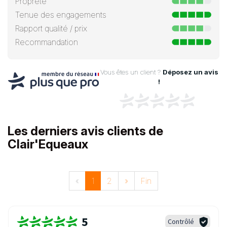
Propreté
Tenue des engagements
Rapport qualité / prix
Recommandation
Vous êtes un client ?
Déposez un avis
!
Les derniers avis clients de
Clair'Equeaux
«
1
2
»
Fin
5
Contrôlé